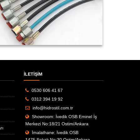
İLETİŞİM
0530 606 41 67
0312 394 19 92
info@hidrostil.com.tr
Showroom: İvedik OSB Eminel İş
Merkezi No:18/21 Ostim/Ankara
rı
İmalathane: İvedik OSB
1475.Sokak No:30 Ostim/Ankara